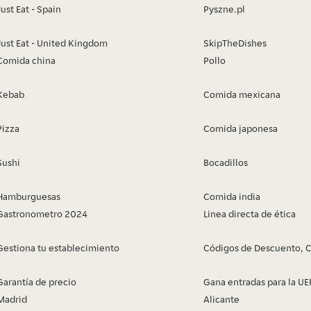
Just Eat - Spain
Pyszne.pl
Just Eat - United Kingdom
SkipTheDishes
Comida china
Pollo
Kebab
Comida mexicana
Pizza
Comida japonesa
Sushi
Bocadillos
Hamburguesas
Comida india
Gastronometro 2024
Linea directa de ética
Gestiona tu establecimiento
Códigos de Descuento, 
Garantía de precio
Gana entradas para la U
Madrid
Alicante