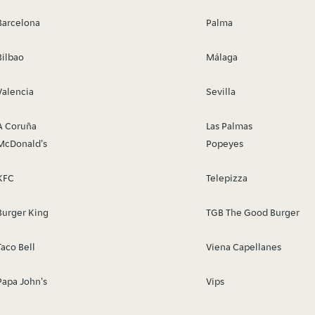
Barcelona
Palma
Bilbao
Málaga
Valencia
Sevilla
A Coruña
Las Palmas
McDonald's
Popeyes
KFC
Telepizza
Burger King
TGB The Good Burger
Taco Bell
Viena Capellanes
Papa John's
Vips