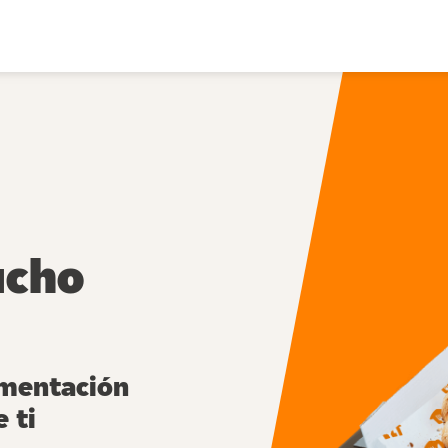
ucho
imentación
 ti